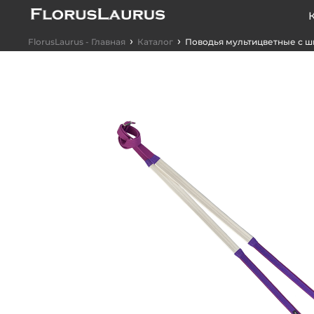
›
›
FlorusLaurus - Главная
Каталог
Поводья мультицветные с ш